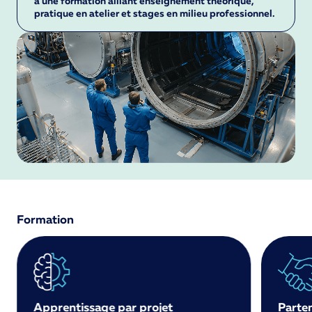
à une formation alliant enseignement théorique,
pratique en atelier et stages en milieu professionnel.
Formation
Apprentissage par projet
Parten