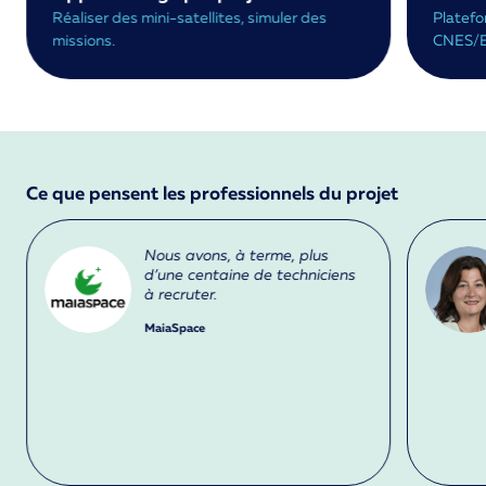
Réaliser des mini-satellites, simuler des
Platefo
missions.
CNES/E
Ce que pensent les professionnels du projet
Nous avons, à terme, plus
d’une centaine de techniciens
à recruter.
MaiaSpace